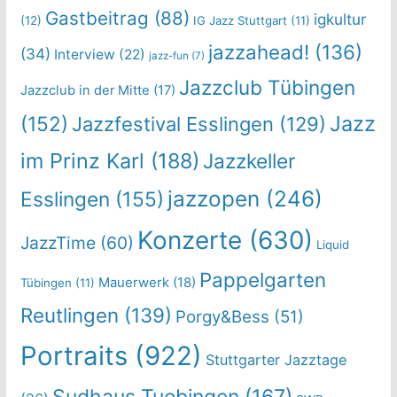
Gastbeitrag
(88)
igkultur
(12)
IG Jazz Stuttgart
(11)
jazzahead!
(136)
(34)
Interview
(22)
jazz-fun
(7)
Jazzclub Tübingen
Jazzclub in der Mitte
(17)
Jazz
(152)
Jazzfestival Esslingen
(129)
im Prinz Karl
(188)
Jazzkeller
jazzopen
(246)
Esslingen
(155)
Konzerte
(630)
JazzTime
(60)
Liquid
Pappelgarten
Mauerwerk
(18)
Tübingen
(11)
Reutlingen
(139)
Porgy&Bess
(51)
Portraits
(922)
Stuttgarter Jazztage
Sudhaus Tuebingen
(167)