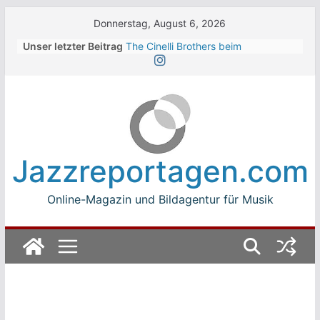
Skip
Donnerstag, August 6, 2026
to
Unser letzter Beitrag
The Cinelli Brothers beim
content
Winterbach Zeltspektakel 2026
Jean-Michel Jarre bei den jazz open
Modena auf der Piazza Roma 2026
Beth Hart
Luca Carboni bei den jazz open
Modena auf der Piazza Roma 2026
The Boss Hoss bei den KSK Music
Jazzreportagen.com
Open Ludwigsburg 2026
Online-Magazin und Bildagentur für Musik