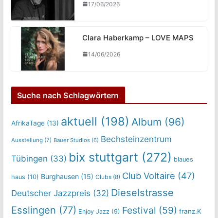
17/06/2026
Clara Haberkamp – LOVE MAPS
14/06/2026
Suche nach Schlagwörtern
aktuell
(198)
Album
(96)
AfrikaTage
(13)
Bechsteinzentrum
Ausstellung
(7)
Bauer Studios
(6)
bix stuttgart
(272)
Tübingen
(33)
blaues
Club Voltaire
(47)
Burghausen
(15)
haus
(10)
Clubs
(8)
Dieselstrasse
Deutscher Jazzpreis
(32)
Esslingen
(77)
Festival
(59)
franz.K
Enjoy Jazz
(9)