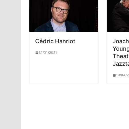
Cédric Hanriot
Joach
Young
31/01/2021
Theat
Jazzt
19/04/