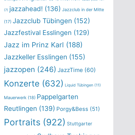
jazzahead!
(136)
Jazzclub in der Mitte
(7)
Jazzclub Tübingen
(152)
(17)
Jazzfestival Esslingen
(129)
Jazz im Prinz Karl
(188)
Jazzkeller Esslingen
(155)
jazzopen
(246)
JazzTime
(60)
Konzerte
(632)
Liquid Tübingen
(11)
Pappelgarten
Mauerwerk
(18)
Reutlingen
(139)
Porgy&Bess
(51)
Portraits
(922)
Stuttgarter