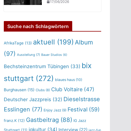
17/06/2026
Suche nach Schlagwörtern
aktuell
(199)
Album
AfrikaTage
(13)
(97)
Ausstellung
(7)
Bauer Studios
(6)
bix
Bechsteinzentrum Tübingen
(33)
stuttgart
(272)
blaues haus
(10)
Club Voltaire
(47)
Burghausen
(15)
Clubs
(8)
Dieselstrasse
Deutscher Jazzpreis
(32)
Esslingen
(77)
Festival
(59)
Enjoy Jazz
(9)
Gastbeitrag
(88)
franz.K
(12)
IG Jazz
igkultur
(34)
Interview
(22)
Stuttgart
(11)
jazz-fun