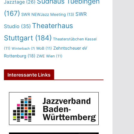
Sudhaus Tuebingen
Jazztage
(26)
(167)
SWR
SWR NEWJazz Meeting
(13)
Theaterhaus
Studio
(35)
Stuttgart
(184)
Theaterstübchen Kassel
Zehntscheuer eV
(11)
WoB
(11)
Winterbach
(7)
Rottenburg
(18)
ZWE Wien
(11)
Interessante Links