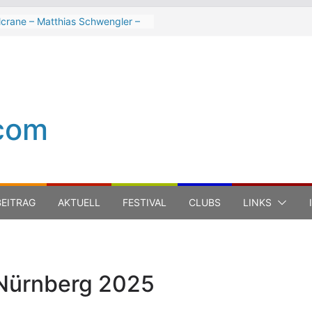
lcrane – Matthias Schwengler –
k
h Hart beim Winterbach
tspektakel 2026
ter Trout Band beim Winterbach
tspektakel 2026
Cinelli Brothers beim
com
terbach Zeltspektakel 2026
n-Michel Jarre bei den jazz open
ena auf der Piazza Roma 2026
EITRAG
AKTUELL
FESTIVAL
CLUBS
LINKS
 Nürnberg 2025