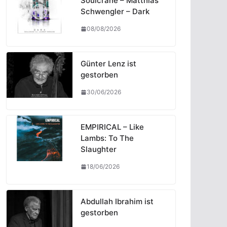
Soulcrane – Matthias
Schwengler – Dark
08/08/2026
Günter Lenz ist
gestorben
30/06/2026
EMPIRICAL – Like
Lambs: To The
Slaughter
18/06/2026
Abdullah Ibrahim ist
gestorben