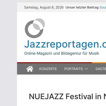
Skip
Unser letzter Beitrag
Sou
Samstag, August 8, 2026
to
Dar
Bet
content
Zel
Wal
Zel
The 
Jazzreportagen.
Win
Jea
Mod
Online-Magazin und Bildagentur für Musik
KONZERTE
PORTRAITS
GASTB
NUEJAZZ Festival in