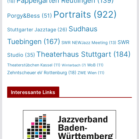
Pappelgarten Reutlingen
(139)
(18)
Portraits
(922)
Porgy&Bess
(51)
Sudhaus
Stuttgarter Jazztage
(26)
Tuebingen
(167)
SWR
SWR NEWJazz Meeting
(13)
Theaterhaus Stuttgart
(184)
Studio
(35)
Theaterstübchen Kassel
(11)
WoB
(11)
Winterbach
(7)
Zehntscheuer eV Rottenburg
(18)
ZWE Wien
(11)
Interessante Links