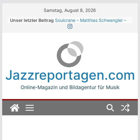
Skip
Samstag, August 8, 2026
to
Unser letzter Beitrag
Soulcrane – Matthias Schwengler –
content
Dark
Beth Hart beim Winterbach
Zeltspektakel 2026
Walter Trout Band beim Winterbach
Zeltspektakel 2026
The Cinelli Brothers beim
Winterbach Zeltspektakel 2026
Jazzreportagen.com
Jean-Michel Jarre bei den jazz open
Modena auf der Piazza Roma 2026
Online-Magazin und Bildagentur für Musik