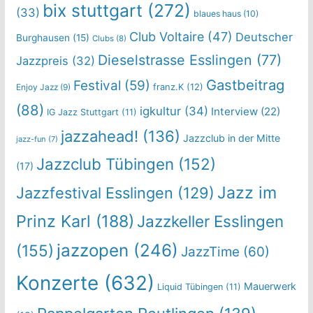
bix stuttgart
(272)
(33)
blaues haus
(10)
Club Voltaire
(47)
Deutscher
Burghausen
(15)
Clubs
(8)
Dieselstrasse Esslingen
(77)
Jazzpreis
(32)
Gastbeitrag
Festival
(59)
franz.K
(12)
Enjoy Jazz
(9)
(88)
igkultur
(34)
Interview
(22)
IG Jazz Stuttgart
(11)
jazzahead!
(136)
Jazzclub in der Mitte
jazz-fun
(7)
Jazzclub Tübingen
(152)
(17)
Jazz im
Jazzfestival Esslingen
(129)
Prinz Karl
(188)
Jazzkeller Esslingen
jazzopen
(246)
(155)
JazzTime
(60)
Konzerte
(632)
Mauerwerk
Liquid Tübingen
(11)