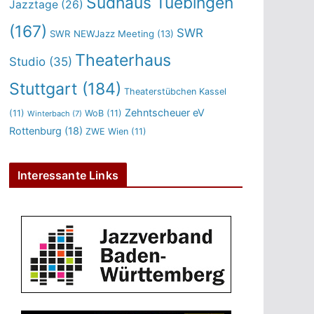
Sudhaus Tuebingen
Jazztage
(26)
(167)
SWR
SWR NEWJazz Meeting
(13)
Theaterhaus
Studio
(35)
Stuttgart
(184)
Theaterstübchen Kassel
Zehntscheuer eV
(11)
WoB
(11)
Winterbach
(7)
Rottenburg
(18)
ZWE Wien
(11)
Interessante Links