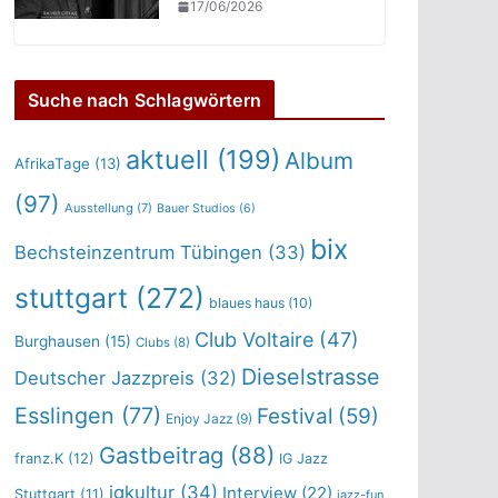
17/06/2026
Suche nach Schlagwörtern
aktuell
(199)
Album
AfrikaTage
(13)
(97)
Ausstellung
(7)
Bauer Studios
(6)
bix
Bechsteinzentrum Tübingen
(33)
stuttgart
(272)
blaues haus
(10)
Club Voltaire
(47)
Burghausen
(15)
Clubs
(8)
Dieselstrasse
Deutscher Jazzpreis
(32)
Esslingen
(77)
Festival
(59)
Enjoy Jazz
(9)
Gastbeitrag
(88)
franz.K
(12)
IG Jazz
igkultur
(34)
Interview
(22)
Stuttgart
(11)
jazz-fun