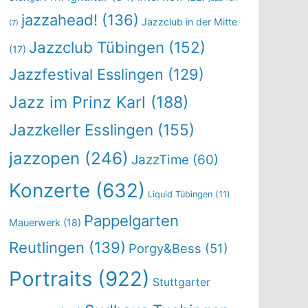
jazzahead!
(136)
Jazzclub in der Mitte
(7)
Jazzclub Tübingen
(152)
(17)
Jazzfestival Esslingen
(129)
Jazz im Prinz Karl
(188)
Jazzkeller Esslingen
(155)
jazzopen
(246)
JazzTime
(60)
Konzerte
(632)
Liquid Tübingen
(11)
Pappelgarten
Mauerwerk
(18)
Reutlingen
(139)
Porgy&Bess
(51)
Portraits
(922)
Stuttgarter