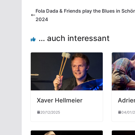
Fola Dada & Friends play the Blues in Schö
2024
... auch interessant
Xaver Hellmeier
Adrie
20/12/2025
04/01/