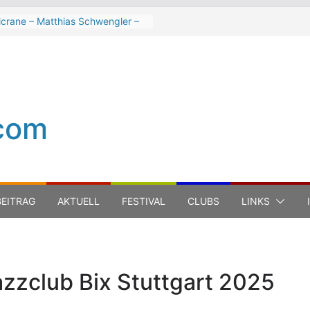
lcrane – Matthias Schwengler –
k
h Hart beim Winterbach
tspektakel 2026
ter Trout Band beim Winterbach
tspektakel 2026
Cinelli Brothers beim
com
terbach Zeltspektakel 2026
n-Michel Jarre bei den jazz open
ena auf der Piazza Roma 2026
EITRAG
AKTUELL
FESTIVAL
CLUBS
LINKS
azzclub Bix Stuttgart 2025