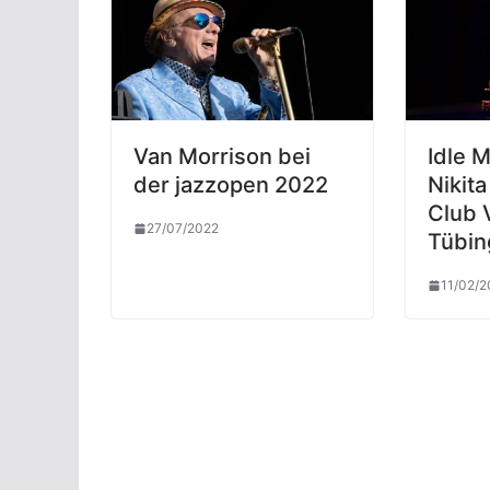
Van Morrison bei
Idle 
der jazzopen 2022
Nikita
Club V
27/07/2022
Tübin
11/02/2