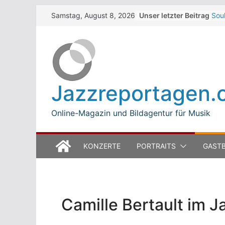
Skip
Unser letzter Beitrag
Sou
Samstag, August 8, 2026
to
Dar
Bet
content
Zel
Wal
Zel
The 
Jazzreportagen.
Win
Jea
Mod
Online-Magazin und Bildagentur für Musik
KONZERTE
PORTRAITS
GASTB
Camille Bertault im J