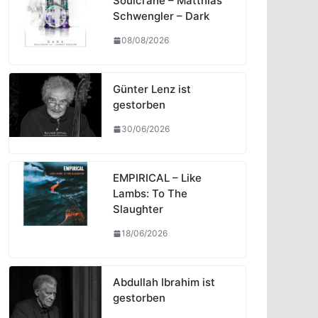
Soulcrane – Matthias
Schwengler – Dark
08/08/2026
Günter Lenz ist
gestorben
30/06/2026
EMPIRICAL – Like
Lambs: To The
Slaughter
18/06/2026
Abdullah Ibrahim ist
gestorben