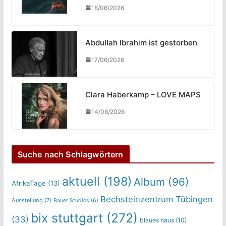
18/06/2026
Abdullah Ibrahim ist gestorben
17/06/2026
Clara Haberkamp – LOVE MAPS
14/06/2026
Suche nach Schlagwörtern
aktuell
(198)
Album
(96)
AfrikaTage
(13)
Bechsteinzentrum Tübingen
Ausstellung
(7)
Bauer Studios
(6)
bix stuttgart
(272)
(33)
blaues haus
(10)