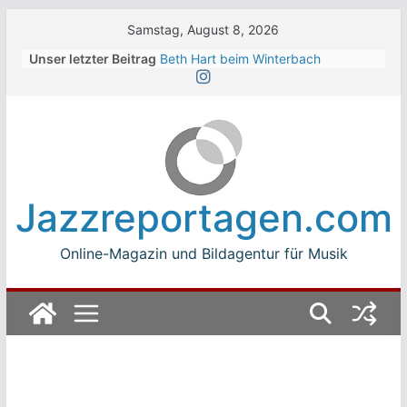
Skip
Samstag, August 8, 2026
to
Unser letzter Beitrag
Beth Hart beim Winterbach
content
Zeltspektakel 2026
Walter Trout Band beim Winterbach
Zeltspektakel 2026
The Cinelli Brothers beim
Winterbach Zeltspektakel 2026
Jean-Michel Jarre bei den jazz open
Modena auf der Piazza Roma 2026
Jazzreportagen.com
Beth Hart
Online-Magazin und Bildagentur für Musik