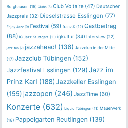
Club Voltaire
(47)
Deutscher
Burghausen
(15)
Clubs
(8)
Dieselstrasse Esslingen
(77)
Jazzpreis
(32)
Gastbeitrag
Festival
(59)
franz.K
(12)
Enjoy Jazz
(9)
(88)
igkultur
(34)
Interview
(22)
IG Jazz Stuttgart
(11)
jazzahead!
(136)
Jazzclub in der Mitte
jazz-fun
(7)
Jazzclub Tübingen
(152)
(17)
Jazz im
Jazzfestival Esslingen
(129)
Prinz Karl
(188)
Jazzkeller Esslingen
jazzopen
(246)
(155)
JazzTime
(60)
Konzerte
(632)
Mauerwerk
Liquid Tübingen
(11)
Pappelgarten Reutlingen
(139)
(18)