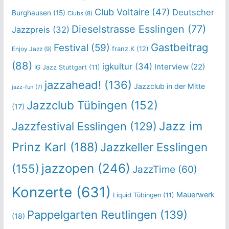
Club Voltaire
(47)
Deutscher
Burghausen
(15)
Clubs
(8)
Dieselstrasse Esslingen
(77)
Jazzpreis
(32)
Gastbeitrag
Festival
(59)
franz.K
(12)
Enjoy Jazz
(9)
(88)
igkultur
(34)
Interview
(22)
IG Jazz Stuttgart
(11)
jazzahead!
(136)
Jazzclub in der Mitte
jazz-fun
(7)
Jazzclub Tübingen
(152)
(17)
Jazz im
Jazzfestival Esslingen
(129)
Prinz Karl
(188)
Jazzkeller Esslingen
jazzopen
(246)
(155)
JazzTime
(60)
Konzerte
(631)
Mauerwerk
Liquid Tübingen
(11)
Pappelgarten Reutlingen
(139)
(18)