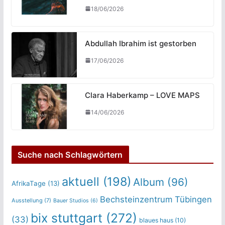
18/06/2026
Abdullah Ibrahim ist gestorben
17/06/2026
Clara Haberkamp – LOVE MAPS
14/06/2026
Suche nach Schlagwörtern
aktuell
(198)
Album
(96)
AfrikaTage
(13)
Bechsteinzentrum Tübingen
Ausstellung
(7)
Bauer Studios
(6)
bix stuttgart
(272)
(33)
blaues haus
(10)