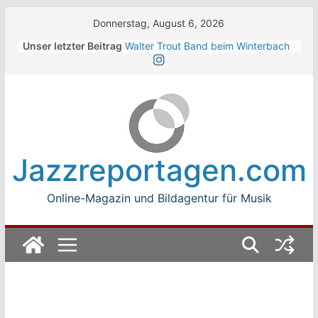
Skip
Donnerstag, August 6, 2026
to
Unser letzter Beitrag
Walter Trout Band beim Winterbach
content
Zeltspektakel 2026
The Cinelli Brothers beim
Winterbach Zeltspektakel 2026
Jean-Michel Jarre bei den jazz open
Modena auf der Piazza Roma 2026
Beth Hart
Luca Carboni bei den jazz open
Jazzreportagen.com
Modena auf der Piazza Roma 2026
Online-Magazin und Bildagentur für Musik