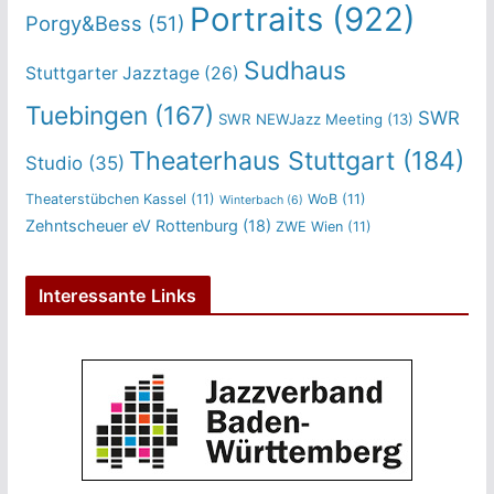
Portraits
(922)
Porgy&Bess
(51)
Sudhaus
Stuttgarter Jazztage
(26)
Tuebingen
(167)
SWR
SWR NEWJazz Meeting
(13)
Theaterhaus Stuttgart
(184)
Studio
(35)
Theaterstübchen Kassel
(11)
WoB
(11)
Winterbach
(6)
Zehntscheuer eV Rottenburg
(18)
ZWE Wien
(11)
Interessante Links