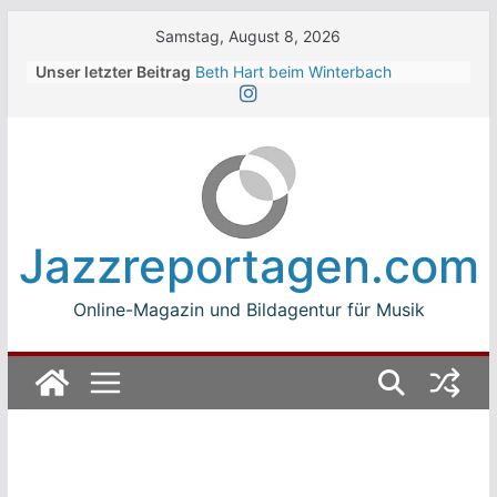
Skip
Samstag, August 8, 2026
to
Unser letzter Beitrag
Beth Hart beim Winterbach
content
Zeltspektakel 2026
Walter Trout Band beim Winterbach
Zeltspektakel 2026
The Cinelli Brothers beim
Winterbach Zeltspektakel 2026
Jean-Michel Jarre bei den jazz open
Modena auf der Piazza Roma 2026
Jazzreportagen.com
Beth Hart
Online-Magazin und Bildagentur für Musik