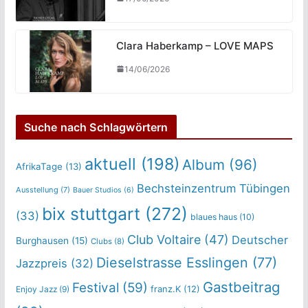
Clara Haberkamp – LOVE MAPS
14/06/2026
Suche nach Schlagwörtern
aktuell
(198)
Album
(96)
AfrikaTage
(13)
Bechsteinzentrum Tübingen
Ausstellung
(7)
Bauer Studios
(6)
bix stuttgart
(272)
(33)
blaues haus
(10)
Club Voltaire
(47)
Deutscher
Burghausen
(15)
Clubs
(8)
Dieselstrasse Esslingen
(77)
Jazzpreis
(32)
Gastbeitrag
Festival
(59)
franz.K
(12)
Enjoy Jazz
(9)