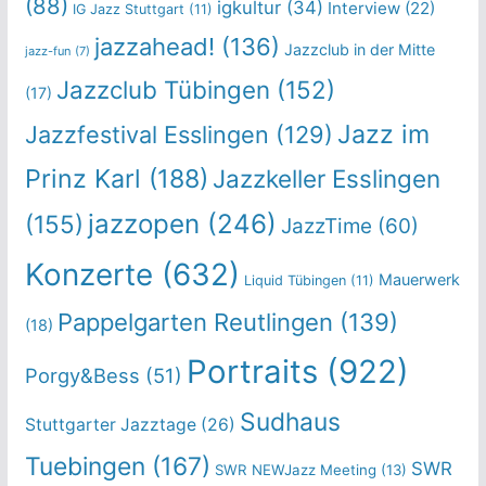
(88)
igkultur
(34)
Interview
(22)
IG Jazz Stuttgart
(11)
jazzahead!
(136)
Jazzclub in der Mitte
jazz-fun
(7)
Jazzclub Tübingen
(152)
(17)
Jazz im
Jazzfestival Esslingen
(129)
Prinz Karl
(188)
Jazzkeller Esslingen
jazzopen
(246)
(155)
JazzTime
(60)
Konzerte
(632)
Mauerwerk
Liquid Tübingen
(11)
Pappelgarten Reutlingen
(139)
(18)
Portraits
(922)
Porgy&Bess
(51)
Sudhaus
Stuttgarter Jazztage
(26)
Tuebingen
(167)
SWR
SWR NEWJazz Meeting
(13)