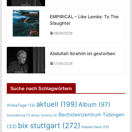
EMPIRICAL – Like Lambs: To The
Slaughter
18/06/2026
Abdullah Ibrahim ist gestorben
17/06/2026
Suche nach Schlagwörtern
aktuell
(199)
Album
(97)
AfrikaTage
(13)
Bechsteinzentrum Tübingen
Ausstellung
(7)
Bauer Studios
(6)
bix stuttgart
(272)
(33)
blaues haus
(10)