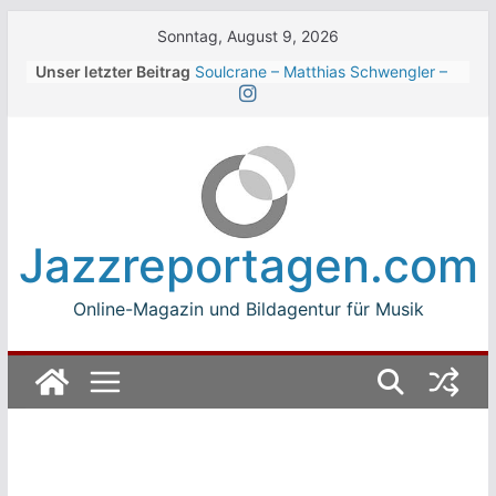
Skip
Sonntag, August 9, 2026
to
Unser letzter Beitrag
Soulcrane – Matthias Schwengler –
content
Dark
Beth Hart beim Winterbach
Zeltspektakel 2026
Walter Trout Band beim Winterbach
Zeltspektakel 2026
The Cinelli Brothers beim
Winterbach Zeltspektakel 2026
Jazzreportagen.com
Jean-Michel Jarre bei den jazz open
Modena auf der Piazza Roma 2026
Online-Magazin und Bildagentur für Musik