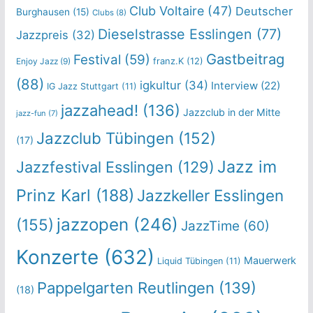
Club Voltaire
(47)
Deutscher
Burghausen
(15)
Clubs
(8)
Dieselstrasse Esslingen
(77)
Jazzpreis
(32)
Gastbeitrag
Festival
(59)
franz.K
(12)
Enjoy Jazz
(9)
(88)
igkultur
(34)
Interview
(22)
IG Jazz Stuttgart
(11)
jazzahead!
(136)
Jazzclub in der Mitte
jazz-fun
(7)
Jazzclub Tübingen
(152)
(17)
Jazz im
Jazzfestival Esslingen
(129)
Prinz Karl
(188)
Jazzkeller Esslingen
jazzopen
(246)
(155)
JazzTime
(60)
Konzerte
(632)
Mauerwerk
Liquid Tübingen
(11)
Pappelgarten Reutlingen
(139)
(18)